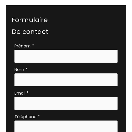
Formulaire
De contact
Formulaire
Prénom
*
simple
avec
téléphone
Nom
*
Email
*
Téléphone
*